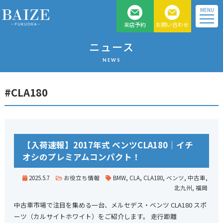
MENU
来店予約
お問い合わせ
福岡県北九州のベンツ、
ニュース
BMW 、MINI 正規 ディー
NEWS
ラー車専門店
#CLA180
【入荷速報】2017年式 ベンツCLA180｜イチ
オシのプレミアムコンパクト！
2025.5.7
お役立ち情報
BMW
,
CLA
,
CLA180
,
ベンツ
,
中古車
,
北九州
,
福岡
中古車市場で注目を集める一台、メルセデス・ベンツ CLA180 スポ
ーツ（カルサイトホワイト）をご紹介します。 走行距離