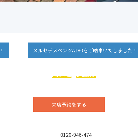
！
メルセデスベンツA180をご納車いたしました
ジは、
輸入車メーカーの
人気車種
を
多数展示
まずはお気軽にご
今ならお得な特典アリ！！
来店予約をする
お電話でのお問い合わせはこちら
TEL：
0120-946-474