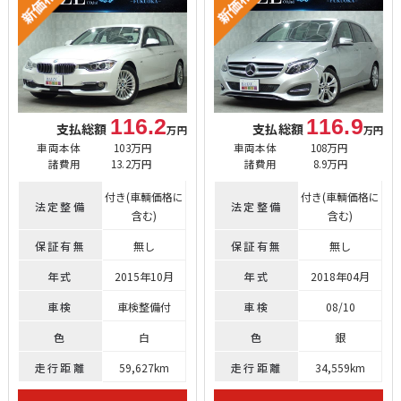
116.2
116.9
支払総額
支払総額
万円
万円
車両本体
103万円
車両本体
108万円
諸費用
13.2万円
諸費用
8.9万円
付き(車輌価格に
付き(車輌価格に
法定整備
法定整備
含む)
含む)
保証有無
無し
保証有無
無し
年式
2015年10月
年式
2018年04月
車検
車検整備付
車検
08/10
色
白
色
銀
走行距離
59,627km
走行距離
34,559km