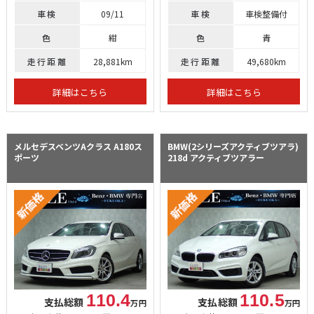
車検
09/11
車検
車検整備付
色
紺
色
青
走行距離
28,881km
走行距離
49,680km
詳細はこちら
詳細はこちら
メルセデスベンツAクラス
A180ス
BMW(2シリーズアクティブツアラ)
ポーツ
218d アクティブツアラー
110.4
110.5
支払総額
支払総額
万円
万円