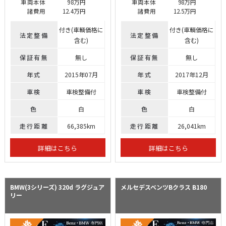
車両本体
98万円
車両本体
98万円
諸費用
12.4万円
諸費用
12.5万円
付き(車輌価格に
付き(車輌価格に
法定整備
法定整備
含む)
含む)
保証有無
無し
保証有無
無し
年式
2015年07月
年式
2017年12月
車検
車検整備付
車検
車検整備付
色
白
色
白
走行距離
66,385km
走行距離
26,041km
詳細はこちら
詳細はこちら
BMW(3シリーズ)
320d ラグジュア
メルセデスベンツBクラス
B180
リー