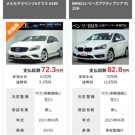
メルセデスベンツAクラス
A180
BMW(2シリーズアクティブツアラ)
218i
72.3
82.8
支払総額
支払総額
万円
万円
車両本体
63万円
車両本体
70万円
諸費用
9.3万円
諸費用
12.8万円
付き(車輌価格に
付き(車輌価格に
法定整備
法定整備
含む)
含む)
保証有無
無し
保証有無
無し
年式
2015年06月
年式
2015年06月
車検
09/05
車検
車検整備付