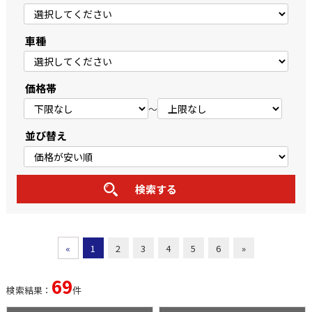
車種
価格帯
～
並び替え
«
1
2
3
4
5
6
»
69
検索結果：
件