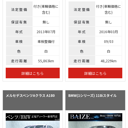
付き(車輌価格に
付き(車輌価格に
法定整備
法定整備
含む)
含む)
保証有無
無し
保証有無
無し
年式
2013年07月
年式
2016年03月
車検
車検整備付
車検
09/03
色
白
色
白
走行距離
55,863km
走行距離
48,229km
詳細はこちら
詳細はこちら
メルセデスベンツAクラス
A180
BMW(1シリーズ)
118iスタイル