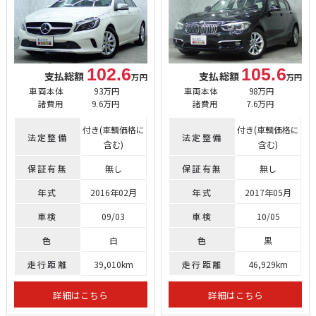
102.6
105.6
支払総額
支払総額
万円
万円
車両本体
93万円
車両本体
98万円
諸費用
9.6万円
諸費用
7.6万円
付き(車輌価格に
付き(車輌価格に
法定整備
法定整備
含む)
含む)
保証有無
無し
保証有無
無し
年式
2016年02月
年式
2017年05月
車検
09/03
車検
10/05
色
白
色
黒
走行距離
39,010km
走行距離
46,929km
詳細はこちら
詳細はこちら