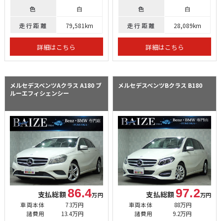
色
白
色
白
走行距離
79,581km
走行距離
28,089km
詳細はこちら
詳細はこちら
メルセデスベンツAクラス
A180 ブ
メルセデスベンツBクラス
B180
ルーエフィシェンシー
86.4
97.2
支払総額
支払総額
万円
万円
車両本体
73万円
車両本体
88万円
諸費用
13.4万円
諸費用
9.2万円