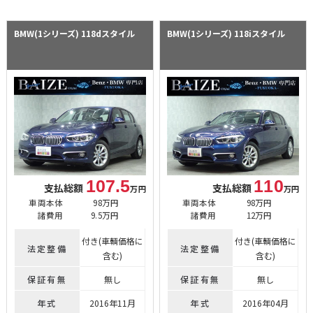
BMW(1シリーズ)
118dスタイル
BMW(1シリーズ)
118iスタイル
107.5
110
支払総額
支払総額
万円
万円
車両本体
98万円
車両本体
98万円
諸費用
9.5万円
諸費用
12万円
付き(車輌価格に
付き(車輌価格に
法定整備
法定整備
含む)
含む)
保証有無
無し
保証有無
無し
年式
2016年11月
年式
2016年04月