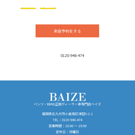
人気車種
を
多数展示
まずはお気軽にご来店ください！
今ならお得な特典アリ！！
来店予約をする
お電話でのお問い合わせはこちら
TEL：
0120-946-474
営業時間／10:00 ～ 19:00
定休日／月曜日
ベンツ・BMW正規ディーラー車専門店ベイズ
福岡県北九州市小倉南区津田5-2-1
TEL：
0120-946-474
営業時間：10:00 ～ 19:00
定休日：月曜日