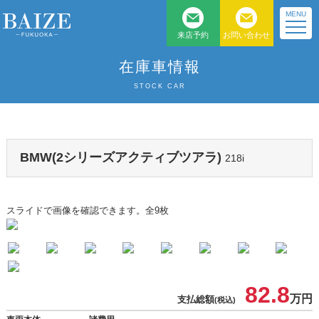
MENU
来店予約
お問い合わせ
福岡県北九州のベンツ、
在庫車情報
BMW 、MINI 正規 ディー
STOCK CAR
ラー車専門店
BMW(2シリーズアクティブツアラ)
218i
スライドで画像を確認できます。
全9枚
82.8
万円
支払総額
(税込)