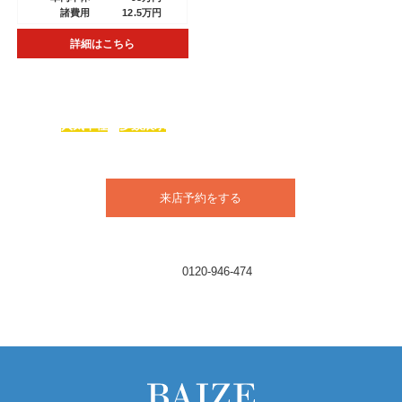
諸費用
12.5万円
詳細はこちら
ベイズガレージは、
輸入車メーカーの
人気車種
を
多数展示
まずはお気軽にご来店ください！
今ならお得な特典アリ！！
来店予約をする
お電話でのお問い合わせはこちら
TEL：
0120-946-474
営業時間／10:00 ～ 19:00
定休日／月曜日