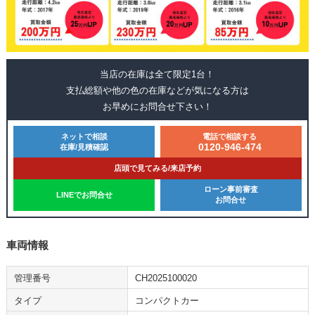
当店の在庫は全て限定1台！
支払総額や他の色の在庫などが気になる方は
お早めにお問合せ下さい！
ネットで相談
電話で相談する
0120-946-474
在庫/見積確認
店頭で見てみる/来店予約
ローン事前審査
LINEでお問合せ
お問合せ
車両情報
管理番号
CH2025100020
タイプ
コンパクトカー