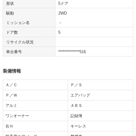
形状
5ドア
駆動
2WD
ミッション名
－
ドア数
5
リサイクル状況
車台番号
**************516
装備情報
Ａ／Ｃ
Ｐ／Ｓ
Ｐ／Ｗ
エアバッグ
アルミ
ＡＢＳ
ワンオーナー
記録簿
右Ｈ
キーレス