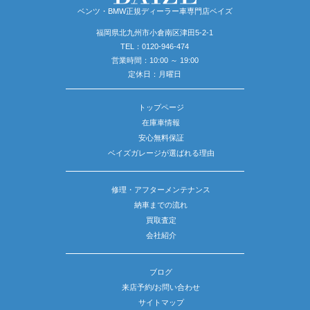
ベンツ・BMW正規ディーラー車専門店ベイズ
福岡県北九州市小倉南区津田5-2-1
TEL：
0120-946-474
営業時間：10:00 ～ 19:00
定休日：月曜日
トップページ
在庫車情報
安心無料保証
ベイズガレージが選ばれる理由
修理・アフターメンテナンス
納車までの流れ
買取査定
会社紹介
ブログ
来店予約/お問い合わせ
サイトマップ