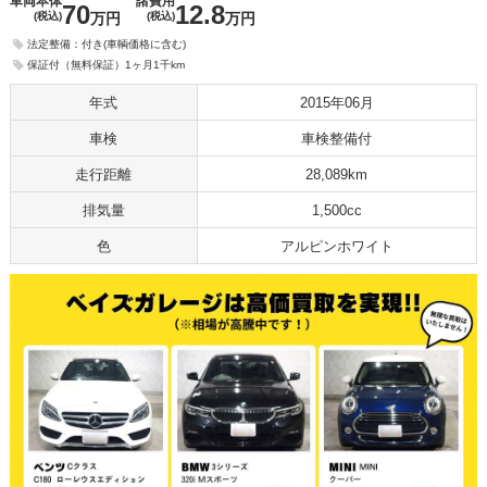
車両本体
諸費用
70
12.8
(税込)
万円
(税込)
万円
法定整備：付き(車輌価格に含む)
保証付（無料保証）1ヶ月1千km
年式
2015年06月
車検
車検整備付
走行距離
28,089km
排気量
1,500cc
色
アルピンホワイト