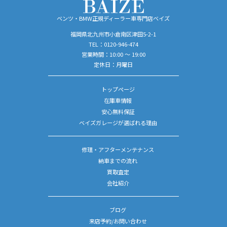
ベンツ・BMW正規ディーラー車専門店ベイズ
福岡県北九州市小倉南区津田5-2-1
TEL：
0120-946-474
営業時間：10:00 ～ 19:00
定休日：月曜日
トップページ
在庫車情報
安心無料保証
ベイズガレージが選ばれる理由
修理・アフターメンテナンス
納車までの流れ
買取査定
会社紹介
ブログ
来店予約/お問い合わせ