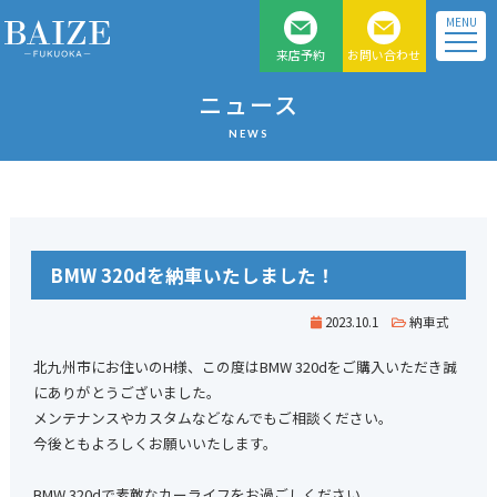
MENU
来店予約
お問い合わせ
福岡県北九州のベンツ、
ニュース
BMW 、MINI 正規 ディー
NEWS
ラー車専門店
BMW 320dを納車いたしました！
2023.10.1
納車式
北九州市にお住いのH様、この度はBMW 320dをご購入いただき誠
にありがとうございました。
メンテナンスやカスタムなどなんでもご相談ください。
今後ともよろしくお願いいたします。
BMW 320dで素敵なカーライフをお過ごしください。