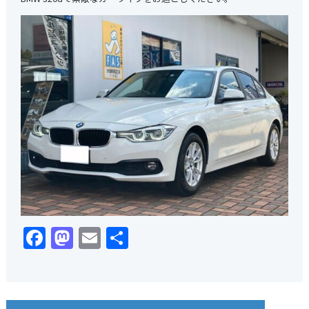
Facebook
Mastodon
Email
共
有