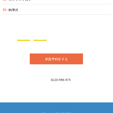
納車式
ベイズガレージは、
輸入車メーカーの
人気車種
を
多数展示
まずはお気軽にご来店ください！
今ならお得な特典アリ！！
来店予約をする
お電話でのお問い合わせはこちら
TEL：
0120-946-474
営業時間／10:00 ～ 19:00
定休日／月曜日