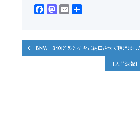
Facebook
Mastodon
Email
共
有
BMW 840iｸﾞﾗﾝｸｰﾍﾟをご納車させて頂きま
【入荷速報】
ベイズガレー