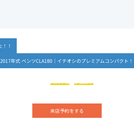
した！！
2017年式 ベンツCLA180｜イチオシのプレミアムコンパクト
ジは、
輸入車メーカーの
人気車種
を
多数展示
まずはお気軽にご
今ならお得な特典アリ！！
来店予約をする
お電話でのお問い合わせはこちら