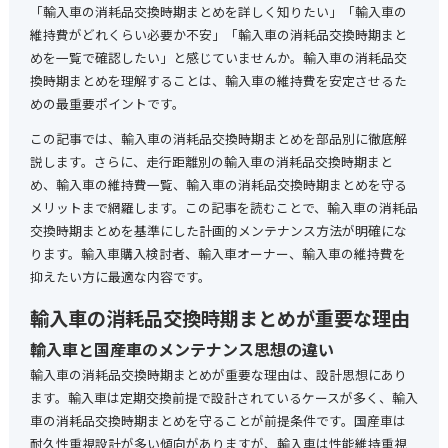
「輸入車の消耗品交換時期まとめを詳しく知りたい」「輸入車の
維持費がどれくらい必要か不安」「輸入車の消耗品交換時期まと
めを一覧で確認したい」と感じていませんか。輸入車の消耗品交
換時期まとめを理解することは、輸入車の維持費を安定させるた
めの最重要ポイントです。
この記事では、輸入車の消耗品交換時期まとめを部品別に徹底解
説します。さらに、走行距離別の輸入車の消耗品交換時期まと
め、輸入車の維持費一覧、輸入車の消耗品交換時期まとめを守る
メリットまで網羅します。この記事を読むことで、輸入車の消耗品
交換時期まとめを基準にした計画的メンテナンス方法が明確にな
ります。輸入車購入検討者、輸入車オーナー、輸入車の維持費を
抑えたい方に最適な内容です。
輸入車の消耗品交換時期まとめが重要な理由
輸入車と国産車のメンテナンス思想の違い
輸入車の消耗品交換時期まとめが重要な理由は、設計思想にあり
ます。輸入車は定期交換前提で設計されているケースが多く、輸入
車の消耗品交換時期まとめを守ることが前提条件です。国産車は
耐久性重視設計が多い傾向がありますが、輸入車は性能維持重視