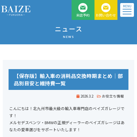
MENU
来店予約
お問い合わせ
福岡県北九州のベンツ、
ニュース
BMW 、MINI 正規 ディー
NEWS
ラー車専門店
【保存版】輸入車の消耗品交換時期まとめ｜部
品別目安と維持費一覧
2026.3.2
お役立ち情報
こんにちは！北九州市最大級の輸入車専門店のベイズガレージで
す！
メルセデスベンツ・BMWの正規ディーラーのベイズガレージはあ
なたの愛車選びをサポートいたします！