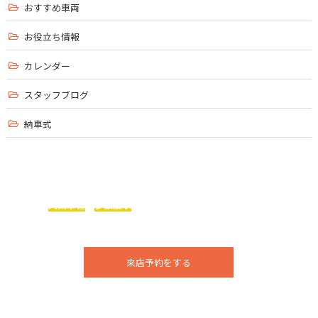
おすすめ車両
お役立ち情報
カレンダー
スタッフブログ
納車式
ベイズガレージは、
輸入車メーカーの
人気車種
を
多数展示
まずはお気軽にご来店ください！
今ならお得な特典アリ！！
来店予約をする
お電話でのお問い合わせはこちら