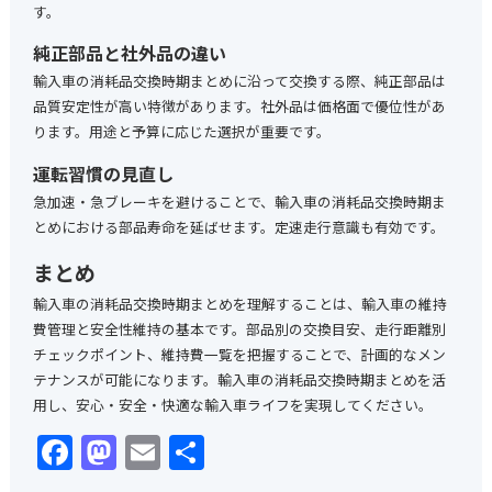
す。
純正部品と社外品の違い
輸入車の消耗品交換時期まとめに沿って交換する際、純正部品は
品質安定性が高い特徴があります。社外品は価格面で優位性があ
ります。用途と予算に応じた選択が重要です。
運転習慣の見直し
急加速・急ブレーキを避けることで、輸入車の消耗品交換時期ま
とめにおける部品寿命を延ばせます。定速走行意識も有効です。
まとめ
輸入車の消耗品交換時期まとめを理解することは、輸入車の維持
費管理と安全性維持の基本です。部品別の交換目安、走行距離別
チェックポイント、維持費一覧を把握することで、計画的なメン
テナンスが可能になります。輸入車の消耗品交換時期まとめを活
用し、安心・安全・快適な輸入車ライフを実現してください。
Facebook
Mastodon
Email
共
有